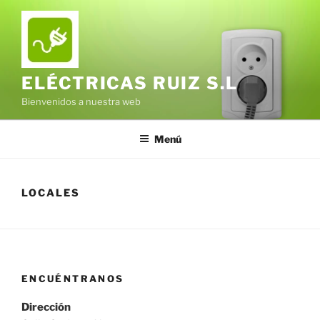
Saltar
al
contenido
ELÉCTRICAS RUIZ S.L
Bienvenidos a nuestra web
Menú
LOCALES
ENCUÉNTRANOS
Dirección